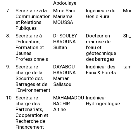
Abdoulaye
7.
Secrétaire à la
Mme Sani
Ingénieure du
Mo
Communication
Mariama
Génie Rural
et Relations
MOUSSA
Publiques
8.
Secrétaire à
Dr SOULEY
Docteur en
Sh_
l’Éducation,
HAROUNA
maitrise de
Formation et
Sultan
l’eau et
Jeunes
géotechnique
Professionnels
des barrages
9.
Secrétaire
DAYABOU
Ingénieur des
tam
chargé de la
HAROUNA
Eaux & Forêts
Sécurité des
Maman
Barrages et de
Salissou
l’Environnement
10.
Secrétaire
MAHAMADOU
Ingénieur
chargé des
BACHIR
Hydrogéologue
Partenariats,
Altine
Coopération et
Recherche de
Financement