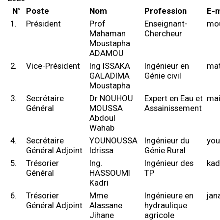
N°
Poste
Nom
Profession
E-m
1.
Président
Prof
Enseignant-
mo
Mahaman
Chercheur
Moustapha
ADAMOU
2.
Vice-Président
Ing ISSAKA
Ingénieur en
ma
GALADIMA
Génie civil
Moustapha
3.
Secrétaire
Dr NOUHOU
Expert en Eau et
ma
Général
MOUSSA
Assainissement
Abdoul
Wahab
4.
Secrétaire
YOUNOUSSA
Ingénieur du
you
Général Adjoint
Idrissa
Génie Rural
5.
Trésorier
Ing.
Ingénieur des
ka
Général
HASSOUMI
TP
Kadri
6.
Trésorier
Mme
Ingénieure en
jan
Général Adjoint
Alassane
hydraulique
Jihane
agricole