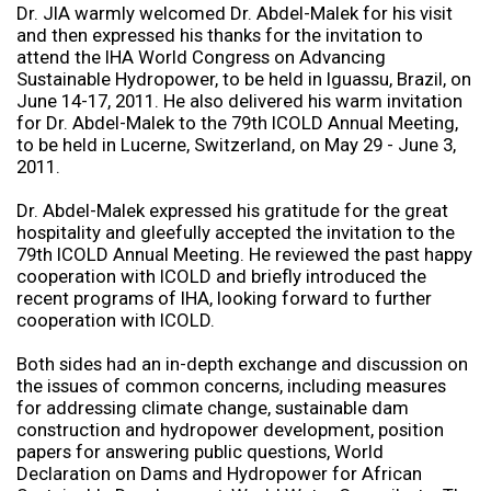
Dr. JIA warmly welcomed Dr. Abdel-Malek for his visit
and then expressed his thanks for the invitation to
attend the IHA World Congress on Advancing
Sustainable Hydropower, to be held in Iguassu, Brazil, on
June 14-17, 2011. He also delivered his warm invitation
for Dr. Abdel-Malek to the 79th ICOLD Annual Meeting,
to be held in Lucerne, Switzerland, on May 29 - June 3,
2011.
Dr. Abdel-Malek expressed his gratitude for the great
hospitality and gleefully accepted the invitation to the
79th ICOLD Annual Meeting. He reviewed the past happy
cooperation with ICOLD and briefly introduced the
recent programs of IHA, looking forward to further
cooperation with ICOLD.
Both sides had an in-depth exchange and discussion on
the issues of common concerns, including measures
for addressing climate change, sustainable dam
construction and hydropower development, position
papers for answering public questions, World
Declaration on Dams and Hydropower for African