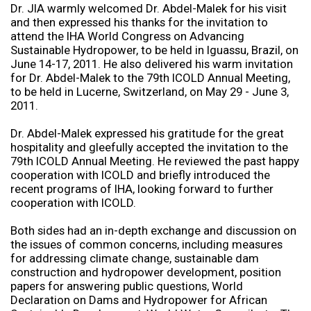
Dr. JIA warmly welcomed Dr. Abdel-Malek for his visit
and then expressed his thanks for the invitation to
attend the IHA World Congress on Advancing
Sustainable Hydropower, to be held in Iguassu, Brazil, on
June 14-17, 2011. He also delivered his warm invitation
for Dr. Abdel-Malek to the 79th ICOLD Annual Meeting,
to be held in Lucerne, Switzerland, on May 29 - June 3,
2011.
Dr. Abdel-Malek expressed his gratitude for the great
hospitality and gleefully accepted the invitation to the
79th ICOLD Annual Meeting. He reviewed the past happy
cooperation with ICOLD and briefly introduced the
recent programs of IHA, looking forward to further
cooperation with ICOLD.
Both sides had an in-depth exchange and discussion on
the issues of common concerns, including measures
for addressing climate change, sustainable dam
construction and hydropower development, position
papers for answering public questions, World
Declaration on Dams and Hydropower for African